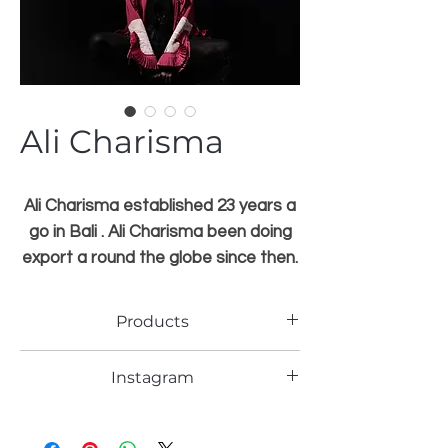
Ali Charisma
Ali Charisma established 23 years a
go in Bali . Ali Charisma been doing
export a round the globe since then.
Member of IFC (Indonesian Fashion
Chamber)
Products
Now focusing on sustainable products
Instagram
with two brands name, which is
“Alicharisma black & Jarum Hijau
https://www.instagram.com/officialalicha
risma/?hl=en