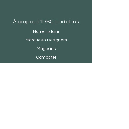
À propos d'IDBC TradeLink
Notre histoire
Marques & Designers
Magasins
Contacter
Service Clients
Devenez notre partenaire commercial
Commanditaire d'entreprise
FAQ
Quartier du design Menara Rifyo
Jl.Kemang Utara Raya n ° 1
Jakarta Selatan 12730 - INDONÉSIE