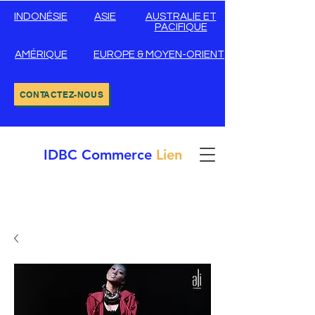
INDONÉSIE
ASIE
AUSTRALIE ET
PACIFIQUE
AMÉRIQUE
EUROPE & MOYEN-ORIENT
CONTACTEZ-NOUS
IDBC
Commerce
Lien