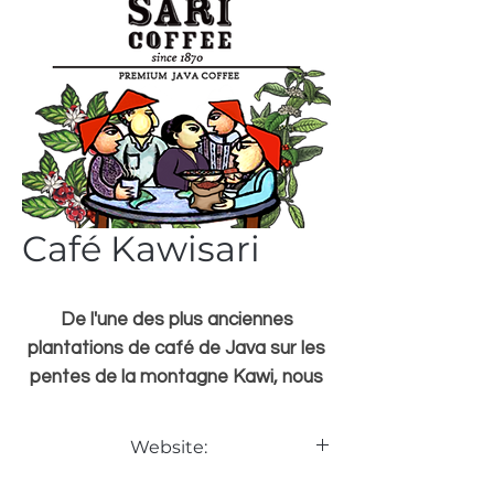
Café Kawisari
De l'une des plus anciennes
plantations de café de Java sur les
pentes de la montagne Kawi, nous
vous apportons ici
le meilleur café
robusta de Java
, cueilli à la main et
Website:
torréfié à la manière traditionnelle
http://kawisaricoffee.com/
javanaise.