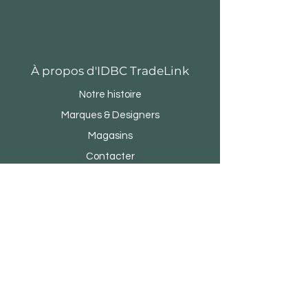
À propos d'IDBC TradeLink
Notre histoire
Marques & Designers
Magasins
Contacter
Service Clients
Devenez notre partenaire commercial
Commanditaire d'entreprise
FAQ
Quartier du design Menara Rifyo