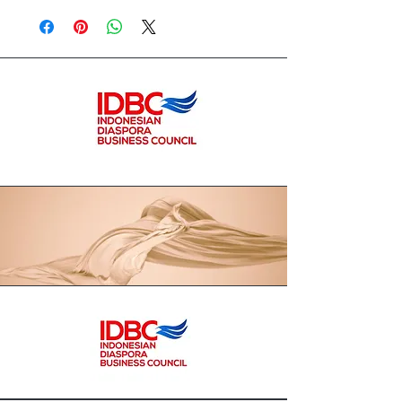
par les centaines de femmes des
villages environnants, comme cela
avait été fait au cours des siècles.