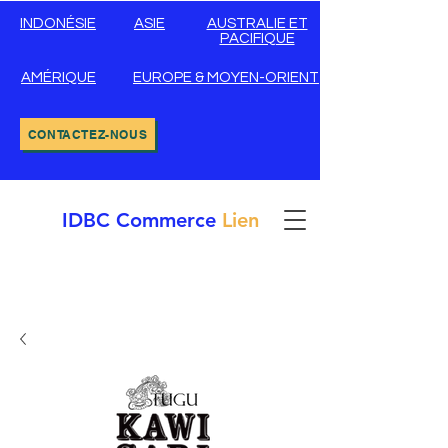
INDONÉSIE
ASIE
AUSTRALIE ET
PACIFIQUE
AMÉRIQUE
EUROPE & MOYEN-ORIENT
CONTACTEZ-NOUS
IDBC
Commerce
Lien