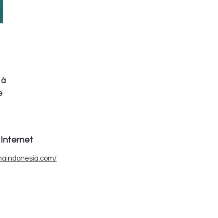
 à
e
s
e
rs
 Internet
anaindonesia.com/