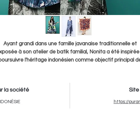
Ayant grandi dans une famille javanaise traditionnelle et
xposée à son atelier de batik familial, Nonita a été inspirée
poursuivre l'héritage indonésien comme objectif principal d
conception. Au départ, elle a poursuivi une carrière dans le
médias de la mode avec des voyages à des événements d
ode à l'étranger et la possibilité d'interviewer des créateu
r la société
Site
de renom.
NDONÉSIE
https://pur