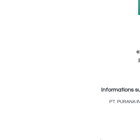
e
m
Informations su
PT. PURANA I