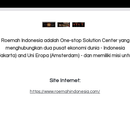
Roemah Indonesia adalah One-stop Solution Center yang
menghubungkan dua pusat ekonomi dunia - Indonesia
Jakarta) and Uni Eropa (Amsterdam) - dan memiliki misi unt
mendukung byiwisata dan ekonomi kreatif Indonesia agar
dapat dikenal dan bersaing di pasar global.
Site Internet:
https://www.roemahindonesia.com/