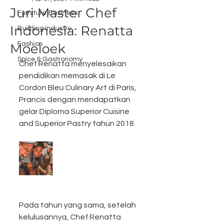
Juri Master Chef
Furniture Business
Indonesia: Renatta
Building Industry
Fashion
Moeloek
Spice & Gastronomy
Chef Renatta menyelesaikan 
pendidikan memasak di Le 
Cordon Bleu Culinary Art di Paris, 
Prancis dengan mendapatkan 
gelar Diploma Superior Cuisine 
and Superior Pastry tahun 2018.
Pada tahun yang sama, setelah 
kelulusannya, Chef Renatta 