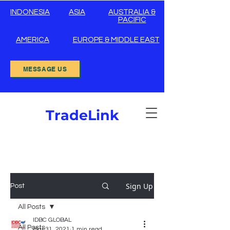
INDONESIA
ASIA
AUSTRALIA &
PACIFIC
AMERICA
EUROPE & MIDDLE EAST
MESSAGE US
TradeLink
Sign Up
Post
All Posts
IDBC GLOBAL
All Posts
Mar 31, 2021
1 min read